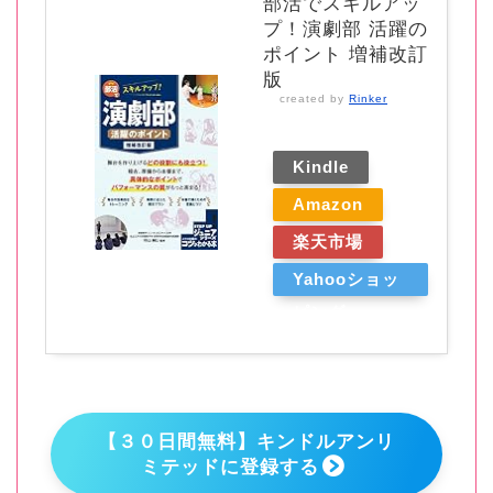
部活でスキルアッ
プ！演劇部 活躍の
ポイント 増補改訂
版
created by
Rinker
Kindle
Amazon
楽天市場
Yahooショッ
ピング
【３０日間無料】キンドルアンリ
ミテッドに登録する