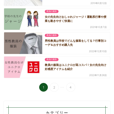
2019年9月12日
教員の服装
女の先生向けおしゃれジャージ！運動系行事や授
業も動きやすく快適に
2021年10月7日
教員の服装
男性教員は学校でどんな服装をしてる？行事別コ
ーデ＆おすすめ購入先
2022年12月10日
教員の服装
教員の服装はユニクロが高コスパ！女の先生向け
好感度アイテムを紹介
2022年11月28日
...
1
2
4
カテゴリー