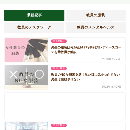
最新記事
教員の服装
教員のデスクワーク
教員のメンタルヘルス
教員の服装
先生の服装は何が正解？行事別のレディースコー
デを元教員が解説
2020年3月23日
教員の服装
教員のNGな服装９選！見た目に気をつかえない
先生は信頼されない
2022年11月29日
教員の服装