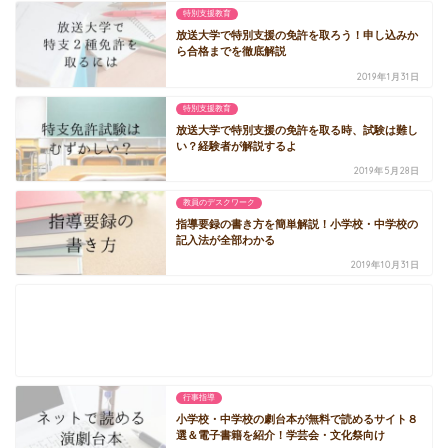
特別支援教育
放送大学で特別支援の免許を取ろう！申し込みか
ら合格までを徹底解説
2019年1月31日
特別支援教育
放送大学で特別支援の免許を取る時、試験は難し
い？経験者が解説するよ
2019年5月28日
教員のデスクワーク
指導要録の書き方を簡単解説！小学校・中学校の
記入法が全部わかる
2019年10月31日
行事指導
小学校・中学校の劇台本が無料で読めるサイト８
選＆電子書籍を紹介！学芸会・文化祭向け