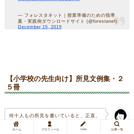
— フォレスタネット｜授業準備のための指導
案・実践例ダウンロードサイト (@forestanet)
December 15, 2019
【小学校の先生向け】所見文例集・２
５冊
何十人もの所見を書いていると、正直、
サラッと書ける生徒と、そうでもない生
みなじょぼ
note
徒がいるんだよね…
ホーム
プロフィール
記事一覧