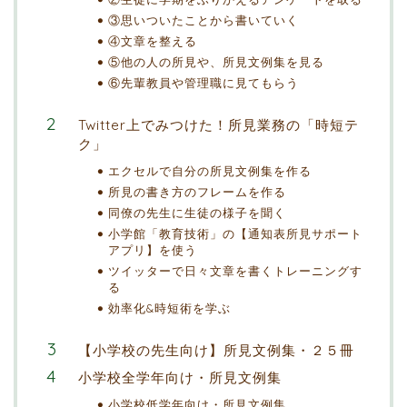
③思いついたことから書いていく
④文章を整える
⑤他の人の所見や、所見文例集を見る
⑥先輩教員や管理職に見てもらう
Twitter上でみつけた！所見業務の「時短テ
ク」
エクセルで自分の所見文例集を作る
所見の書き方のフレームを作る
同僚の先生に生徒の様子を聞く
小学館「教育技術」の【通知表所見サポート
アプリ】を使う
ツイッターで日々文章を書くトレーニングす
る
効率化&時短術を学ぶ
【小学校の先生向け】所見文例集・２５冊
小学校全学年向け・所見文例集
小学校低学年向け・所見文例集